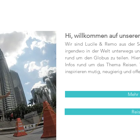
Hi, willkommen auf unsere
Wir sind Lucile & Remo aus der S
irgendwo in der Welt unterwegs und
rund um den Globus zu teilen. Hier 
Infos rund um das Thema Reisen. V
inspirieren mutig, neugierig und offe
Mehr 
Reis