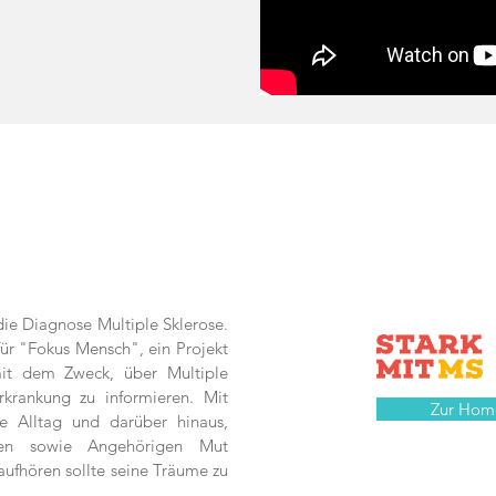
 die Diagnose Multiple Sklerose.
für "Fokus Mensch", ein Projekt
it dem Zweck, über Multiple
krankung zu informieren. Mit
Zur Hom
e Alltag und darüber hinaus,
nen sowie Angehörigen Mut
aufhören sollte seine Träume zu