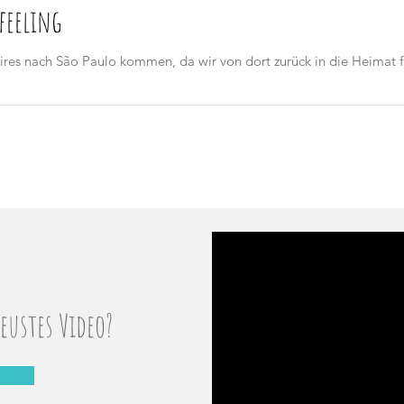
feeling
res nach São Paulo kommen, da wir von dort zurück in die Heimat fl
ustes Video?