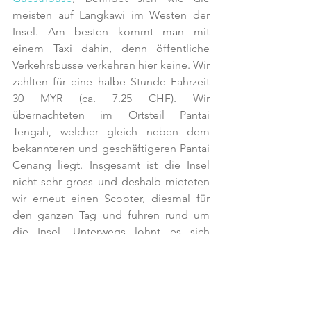
meisten auf Langkawi im Westen der 
Insel. Am besten kommt man mit 
einem Taxi dahin, denn öffentliche 
Verkehrsbusse verkehren hier keine. Wir 
zahlten für eine halbe Stunde Fahrzeit 
30 MYR (ca. 7.25 CHF). Wir 
übernachteten im Ortsteil Pantai 
Tengah, welcher gleich neben dem 
bekannteren und geschäftigeren Pantai 
Cenang liegt. Insgesamt ist die Insel 
nicht sehr gross und deshalb mieteten 
wir erneut einen Scooter, diesmal für 
den ganzen Tag und fuhren rund um 
die Insel. Unterwegs lohnt es sich 
einige Stopps einzulegen. Nördlich der 
Insel befindet sich der schönste Strand, 
der Tanjung Rhu Beach. Das Meer hier 
ist schön türkisfarbig und der Sand so 