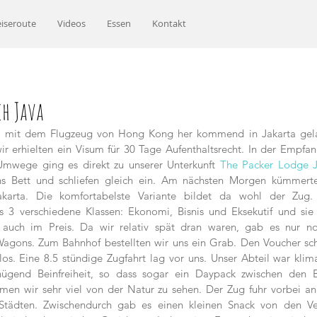
iseroute
Videos
Essen
Kontakt
h Java
 mit dem Flugzeug von Hong Kong her kommend in Jakarta gelan
ir erhielten ein Visum für 30 Tage Aufenthaltsrecht. In der Empfan
Umwege ging es direkt zu unserer Unterkunft 
The Packer Lodge J
ins Bett und schliefen gleich ein. Am nächsten Morgen kümmert
akarta. Die komfortabelste Variante bildet da wohl der Zug. 
s 3 verschiedene Klassen: Ekonomi, Bisnis und Eksekutif und sie 
auch im Preis. Da wir relativ spät dran waren, gab es nur noc
Wagons. Zum Bahnhof bestellten wir uns ein Grab. Den Voucher sch
os. Eine 8.5 stündige Zugfahrt lag vor uns. Unser Abteil war klimat
ügend Beinfreiheit, so dass sogar ein Daypack zwischen den Bei
n wir sehr viel von der Natur zu sehen. Der Zug fuhr vorbei an R
Städten. Zwischendurch gab es einen kleinen Snack von den Ve