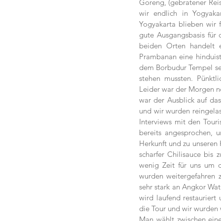
Goreng, (gebratener Reis
wir endlich in Yogyakar
Yogyakarta blieben wir 
gute Ausgangsbasis für
beiden Orten handelt 
Prambanan eine hinduist
dem Borbudur Tempel sein
stehen mussten. Pünktl
Leider war der Morgen n
war der Ausblick auf da
und wir wurden reingelas
Interviews mit den Touri
bereits angesprochen, 
Herkunft und zu unseren 
scharfer Chilisauce bis 
wenig Zeit für uns um d
wurden weitergefahren 
sehr stark an Angkor Wat
wird laufend restauriert
die Tour und wir wurden 
Man wählt zwischen eine