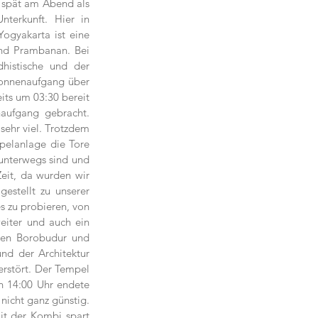
 spät am Abend als 
terkunft. Hier in 
Yogyakarta ist eine 
nd Prambanan. Bei 
istische und der 
Sonnenaufgang über 
ts um 03:30 bereit 
aufgang gebracht. 
ehr viel. Trotzdem 
elanlage die Tore 
unterwegs sind und 
eit, da wurden wir 
stellt zu unserer 
 zu probieren, von 
eiter und auch ein 
sen Borobudur und 
d der Architektur 
rstört. Der Tempel 
n 14:00 Uhr endete 
icht ganz günstig. 
t der Kombi spart 