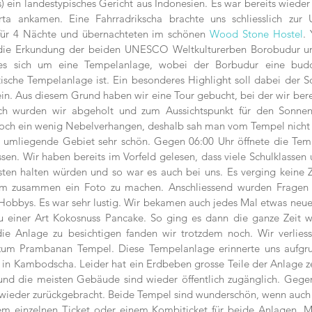
) ein landestypisches Gericht aus Indonesien. Es war bereits wieder
ta ankamen. Eine Fahrradrikscha brachte uns schliesslich zur Un
für 4 Nächte und übernachteten im schönen
 Wood Stone Hostel
. 
 die Erkundung der beiden UNESCO Weltkulturerben Borobudur u
es sich um eine Tempelanlage, wobei der Borbudur eine buddh
ische Tempelanlage ist. Ein besonderes Highlight soll dabei der 
. Aus diesem Grund haben wir eine Tour gebucht, bei der wir berei
ich wurden wir abgeholt und zum Aussichtspunkt für den Sonnen
och ein wenig Nebelverhangen, deshalb sah man vom Tempel nicht s
s umliegende Gebiet sehr schön. Gegen 06:00 Uhr öffnete die Temp
sen. Wir haben bereits im Vorfeld gelesen, dass viele Schulklassen 
sten halten würden und so war es auch bei uns. Es verging keine Z
um zusammen ein Foto zu machen. Anschliessend wurden Fragen ge
Hobbys. Es war sehr lustig. Wir bekamen auch jedes Mal etwas neues
zu einer Art Kokosnuss Pancake. So ging es dann die ganze Zeit w
ie Anlage zu besichtigen fanden wir trotzdem noch. Wir verlies
zum Prambanan Tempel. Diese Tempelanlage erinnerte uns aufgrun
 in Kambodscha. Leider hat ein Erdbeben grosse Teile der Anlage ze
 und die meisten Gebäude sind wieder öffentlich zugänglich. Gege
wieder zurückgebracht. Beide Tempel sind wunderschön, wenn auch n
m einzelnen Ticket oder einem Kombiticket für beide Anlagen. Mi