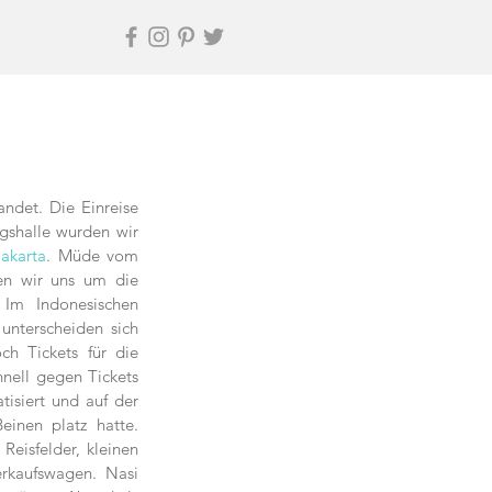
det. Die Einreise 
gshalle wurden wir 
akarta
. Müde vom 
en wir uns um die 
Im Indonesischen 
unterscheiden sich 
h Tickets für die 
nell gegen Tickets 
isiert und auf der 
nen platz hatte.  
eisfelder, kleinen 
rkaufswagen. Nasi 