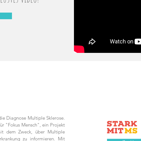
 die Diagnose Multiple Sklerose.
für "Fokus Mensch", ein Projekt
it dem Zweck, über Multiple
krankung zu informieren. Mit