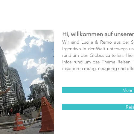
Hi, willkommen auf unsere
Wir sind Lucile & Remo aus der S
irgendwo in der Welt unterwegs und
rund um den Globus zu teilen. Hier 
Infos rund um das Thema Reisen. V
inspirieren mutig, neugierig und offe
Mehr 
Reis