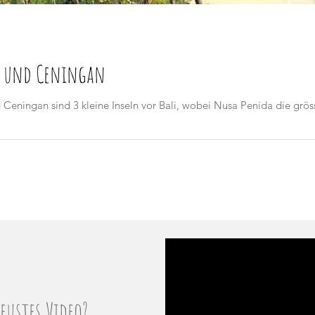
n und Ceningan
ningan sind 3 kleine Inseln vor Bali, wobei Nusa Penida die grösste
ustes Video?